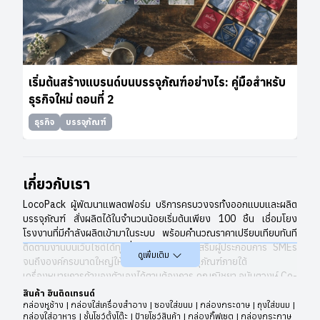
เริ่มต้นสร้างแบรนด์บนบรรจุภัณฑ์อย่างไร: คู่มือสำหรับ
ธุรกิจใหม่ ตอนที่ 2
ธุรกิจ
บรรจุภัณฑ์
เกี่ยวกับเรา
LocoPack ผู้พัฒนาแพลตฟอร์ม บริการครบวงจรทั้งออกแบบและผลิต
บรรจุภัณฑ์ สั่งผลิตได้ในจำนวนน้อยเริ่มต้นเพียง 100 ชิ้น เชื่อมโยง
โรงงานที่มีกำลังผลิตเข้ามาในระบบ พร้อมคำนวณราคาเปรียบเทียบทันที
ติดตามงานบนเว็บไซต์ได้ทุกที่ทุกเวลา ช่วยส่งเสริมผู้ประกอบการ SMEs
ดูเพิ่มเติม
จนถึงองค์กรขนาดใหญ่ให้เข้าถึงและผลิตบรรจุภัณฑ์ภายใต้
เครื่องหมายการค้าของตัวเองได้ตามต้องการ คุณณิชยา อนันตวงษ์ Co-
Founder LocoPack แพลตฟอร์มออกแบบและผลิตบรรจุภัณฑ์ เปิดเผย
สินค้า ฮินติดเทรนด์
ที่มาของการก่อตั้ง LocoPack ว่า “การสร้างความมีเอกลักษณ์และการ
กล่องหูช้าง | กล่องใส่เครื่องสำอาง | ซองใส่ขนม | กล่องกระดาษ | ถุงใส่ขนม |
กล่องใส่อาหาร | ชั้นโชว์ตั้งโต๊ะ | ป้ายโชว์สินค้า | กล่องกิ๊ฟเซต | กล่องกระกาษ
จดจำเป็นสิ่งสำคัญของสินค้าในปัจจุบัน ซึ่งบรรจุภัณฑ์ถือเป็นส่วนสำคัญ