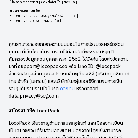
ไม่พลาดโอกาสขาย | ซองซีลโดนใจ | ซองซีล |
ไม่เพียงแค่ช่วยปกป้องและยืดอายุสินค้า แต่ยังมีบทบาทสำคัญในการ
สร้างเอกลักษณ์และความประทับใจให้กับลูกค้า ซึ่งเป็นการสร้างแบรนด์
กล่องกระดาษแข็ง
และเพิ่มมูลค่าให้กับสินค้าของคุณ” สร้าง “กล่องติดแบรนด์” เพิ่มมูลค่า
กล่องกระดาษแข็ง | บรรจุภัณฑ์กระดาษแข็ง |
กล่องกระดาษอาร์ต | กล่องแป้ง |
สินค้าและยอดขายให้ผู้ประกอบการ LocoPack เริ่มดำเนินงานในปีพ.ศ.
2563 เพียงระยะเวลา 2 ปีกว่า ธุรกิจมีเครือข่ายโรงงานในเขตกรุงเทพ
และปริมณฑล มีลูกค้าในกลุ่มบริษัทและลูกค้า SMEs เพิ่มขึ้นในแต่ละปี
คุณณิชยา กล่าวเพิ่มเติมว่า “ปัจจุบันความต้องการบรรจุภัณฑ์โดยรวม
คุณสามารถขอยกเลิกความยินยอมในการประมวลผลข้อส่วน
ของประเทศเพิ่มขึ้นอย่างต่อเนื่อง โดยมีอัตราเติบโต 2.1% ต่อปี และพบ
บุคคล ที่เว็บไซต์เก็บรวบรวมไว้ก่อนวันที่พระราชบัญญัติ
ว่ามีผู้ใช้บริการ LocoPack เพิ่มขึ้น 50% แม้จะอยู่ในช่วงสถานการณ์โค
คุ้มครองข้อมูลส่วนบุคคล พ.ศ. 2562 ใช้บังคับ โดยส่งข้อความ
วิด-19 ก็ตาม เนื่องจากผู้บริโภคจำนวนมากปรับพฤติกรรมและเกิดความ
คุ้นชินกับการสั่งซื้อสินค้าออนไลน์สูงขึ้น ประกอบกับมีผู้ประกอบการราย
มาที่ support@locopack.co หรือ Line ID: @locopack
ใหม่ในตลาดเพิ่มมากขึ้นด้วย โดยเฉพาะกลุ่มคนปัจจุบันที่ต้องการทำ
สำหรับข้อมูลส่วนบุคคลประเภทอื่นๆที่เอสซีจี (บริษัทปูนซิเมนต์
แบรนด์ของตัวเอง เน้นเอกลักษณ์ความแตกต่างโดดเด่นสูง จากการ
ไทย จำกัด (มหาชน) และบริษัทในกลุ่มเอสซีจีตามงบการเงิน
สัมภาษณ์พบว่า ส่วนใหญ่เข้ามาใช้งานบนแพลตฟอร์ม เพราะประหยัด
รวม) เก็บรวมรวมไว้ โปรด
คลิกที่นี่
หรือติดต่อที่
เวลา สามารถผลิตได้เท่าที่ต้องการ มีความสะดวก ได้งานรวดเร็ว และมี
data.privacy@scg.com
โปรแกรมนักออกแบบส่วนตัวช่วยในการออกแบบ แค่มีไฟล์โลโก้อย่าง
เดียว ก็สามารถออกแบบได้ด้วยตัวเองบนเว็บไซต์ มีโรงงานให้เปรียบ
เทียบราคาอัตโนมัติ ติดตามขั้นตอนงานผลิตได้ และส่งมอบงานตาม
สมัครสมาชิก LocoPack
กำหนด เหมือนมีทีมช่วยผลิตและควบคุมงบประมาณ วางแผนเวลาการ
ทำงานได้ ไม่ว่าสินค้าของคุณจะเป็นประเภทใดก็ตาม ตั้งแต่ อาหาร
LocoPack เชี่ยวชาญด้านการบรรจุภัณฑ์ และเมื่อลงทะเบียน
สำเร็จรูป อาหารปรุงสุก เครื่องสำอางค์ เสื้อผ้าแฟชั่น ของใช้ กล่อง
เป็นสมาชิกจะได้รับส่วนลดพิเศษ นอกจากนี้คุณยังสามารถ
ไปรษณีย์ ฯลฯ และงานพิมพ์จะมีขนาดเล็กใหญ่ กล่องต่าง ๆ สติ๊กเกอร์
ออกแบบบรรจุภัณฑ์ ของคุณได้ฟรีบนเว็บไซต์ สมัครวันนี้เพื่อ