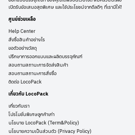
ปลอก หรือแม้แต่ป้ายราคา LocoPack มีให้เลือกพิมพ์ได้ครบวงจร “เรามี
เปิดรับข้อเสนอสุดพิเศษ และใช้ประโยชน์จากดีลดีๆ ที่เรามีให้!
ยอดการสั่งผลิตบรรจุภัณฑ์จาก 3 กลุ่มหลัก ได้แก่ กลุ่ม SMEs สินค้า
ชุมชน OTOP กลุ่มองค์กรที่ใช้กล่องสร้างความแตกต่าง และกลุ่มบุคคลที่
ศูนย์ช่วยเหลือ
สั่งผลิตงานพิมพ์เฉพาะวาระต่าง ๆ โดยช่วงปลายปีที่ผ่านมา หลังจาก
สถานการณ์โควิด-19 คลี่คลายลง พบว่ามีจำนวนสั่งผลิตใหม่จำนวนมาก
Help Center
และมีเสียงตอบรับที่เรียกร้องให้ LocoPack เพิ่มรูปแบบและวัสดุที่หลาก
หลายมากขึ้น ซึ่งในปีนี้ เราได้เพิ่ม P.O.P ชั้นวางตั้งขายสินค้า เพื่อให้
สั่งซื้อสินค้าอย่างไร
บริการและรูปแบบบรรจุภัณฑ์ที่ตอบโจทย์ให้ผู้ประกอบการในการออกร้าน
ขอตัวอย่างวัสดุ
หรือจัดแสดงสินค้า รวมทั้งวางแผนออกแบบและสร้างเครือข่ายโรงงาน
ทั่วประเทศ เพราะเรามุ่งมั่นจะอยู่เคียงข้างผู้ประกอบการในทุกระดับจริง
ปรึกษาการออกแบบและผลิตบรรจุภัณฑ์
ๆ” คุณณิชยากล่าว ปัจจุบัน LocoPack มีผู้ประกอบการที่สนใจใช้บริการ
สอบถามสถานะการจัดส่งสินค้า
แพลตฟอร์มออกแบบและผลิตบรรจุภัณฑ์ กระจายอยู่ทั่วประเทศ บริษัท
สอบถามสถานะการสั่งซื้อ
จึงเร่งขยายฐานเครือข่ายโรงงานและวางแผนเพิ่มบรรจุภัณฑ์ที่มีรูปแบบ
ขนาด รูปทรง และวัสดุบรรจุภัณฑ์ที่หลากหลายให้ผู้ประกอบการเลือกใช้
ติดต่อ LocoPack
เพื่อช่วยยกระดับขีดความสามารถในการแข่งขัน ติดปีกสร้าง แบรนด์ให้ผู้
ประกอบการไทยในแต่ละภูมิภาคด้วยบรรจุภัณฑ์ที่มีดีไซน์อันโดดเด่น ผู้ที่
เกี่ยวกับ LocoPack
สนใจ ไม่ว่าจะเป็น ผู้ประกอบการรายใหม่ ธุรกิจ SMEs หรือเจ้าของธุรกิจ
รายใหญ่ สามารถเข้าไปดูตัวอย่างงาน ทดลองเช็คราคา หรือทดลอง
เกี่ยวกับเรา
ออกแบบ สามารถติดตามและอัปเดตความเคลื่อนไหว รวมถึงโปรโมชั่น
โปรโมชั่นพิเศษลูกค้าเก่า
ใหม่ ได้ที่ facebook.com/locopack.co หรือคลิก
https://locopack.co/ และ Line: @locopack
นโยบาย LocoPack (Term&Policy)
นโยบายความเป็นส่วนตัว (Privacy Policy)